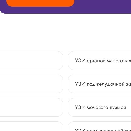
УЗИ органов малого та
УЗИ поджелудочной ж
УЗИ мочевого пузыря
УЗИ предстательной ж