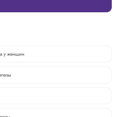
за у женщин
елезы
елезы