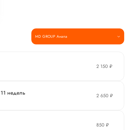
MD GROUP Анапа
2 150 ₽
 11 недель
2 650 ₽
850 ₽