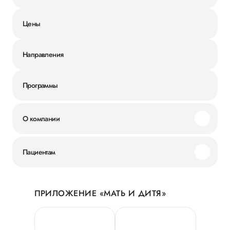
Цены
Направления
Программы
О компании
Миссия и ценности
Пациентам
Наши преимущества
Акции
История
ПРИЛОЖЕНИЕ «МАТЬ И ДИТЯ»
Личный кабинет
Новости
Персональные данные
Руководство