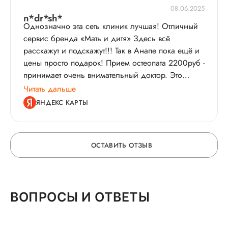
08.06.2025
n*dr*sh*
Однозначно эта сеть клиник лучшая! Отличный
сервис бренда «Мать и дитя» Здесь всё
расскажут и подскажут!!! Так в Анапе пока ещё и
цены просто подарок! Прием остеопата 2200руб -
принимает очень внимательный доктор. Это
очень мягкая и тонкая настройка организма.
Читать дальше
Ребенок не особо хотел, но и к нему подход
ЯНДЕКС КАРТЫ
нашли. Доктор Светлана - профессионал!
ОСТАВИТЬ ОТЗЫВ
ОСТАВЬТЕ ОТЗЫВ
ВОПРОСЫ И ОТВЕТЫ
О ВРАЧЕ