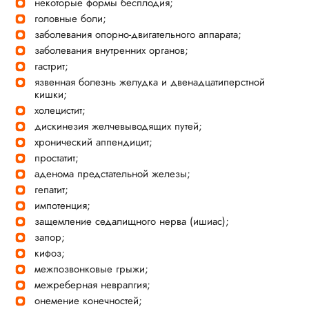
некоторые формы бесплодия;
головные боли;
заболевания опорно-двигательного аппарата;
заболевания внутренних органов;
гастрит;
язвенная болезнь желудка и двенадцатиперстной
кишки;
холецистит;
дискинезия желчевыводящих путей;
хронический аппендицит;
простатит;
аденома предстательной железы;
гепатит;
импотенция;
защемление седалищного нерва (ишиас);
запор;
кифоз;
межпозвонковые грыжи;
межреберная невралгия;
онемение конечностей;