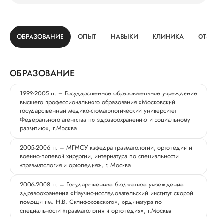
ОБРАЗОВАНИЕ
ОПЫТ
НАВЫКИ
КЛИНИКА
ОТЗЫ
ОБРАЗОВАНИЕ
1999-2005 гг. – Государственное образовательное учреждение
высшего профессионального образования «Московский
государственный медико-стоматологический университет
Федерального агентства по здравоохранению и социальному
развитию», г.Москва
2005-2006 гг. – МГМСУ кафедра травматологии, ортопедии и
военно-полевой хирургии, интернатура по специальности
«травматология и ортопедия», г. Москва
2006-2008 гг. – Государственное бюджетное учреждение
здравоохранения «Научно-исследовательский институт скорой
помощи им. Н.В. Склифосовского», ординатура по
специальности «травматология и ортопедия», г.Москва