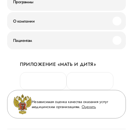
Программы
О компании
Миссия и ценности
Пациентам
Наши преимущества
Акции
История
ПРИЛОЖЕНИЕ «МАТЬ И ДИТЯ»
Личный кабинет
Новости
Персональные данные
Руководство
Горячая линия качества
Сотрудничество
Вопрос-ответ
Инвесторам
Независимая оценка качества оказания услуг
Приложение пациента
медицинским организациям.
Оценить
Журнал «Мать и дитя»
Статьи
Вакансии
Заболевания
Медицинский туризм