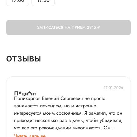
17:00
17:30
ЗАПИСАТЬСЯ НА ПРИЕМ
2915 ₽
ОТЗЫВЫ
17.01.2026
П*ци*нт
Поликарпов Евгений Сергеевич не просто
занимается лечением, но и искренне
интересуется моим состоянием. Я заметил, что он
приходит несколько раз в день, чтобы убедиться,
что все его рекомендации выполняются. Он
ответственно подходит к своей работе и это
Читать дальше