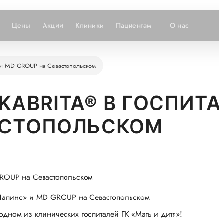
Цены
Акции
Клиники
Пациентам
О нас
о» и MD GROUP на Севастопольском
KABRITA® В ГОСПИТ
АСТОПОЛЬСКОМ
х «Лапино» и MD GROUP на Севастопольском
одном из клинических госпиталей ГК «Мать и дитя»!