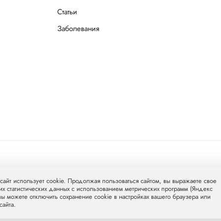
Статьи
Заболевания
л Груп»
mcclinics.ru
. Все права защищены. ООО «ХАВЕН» входит в
сайт использует cookie. Продолжая пользоваться сайтом, вы выражаете свое
их статистических данных с использованием метрических программ (Яндекс
 вы можете отключить сохранение cookie в настройках вашего браузера или
сайта.