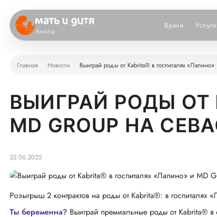
Врачи
Услуги
Анапа
Главная
Новости
Выиграй роды от Kabrita® в госпиталях «Лапин
ВЫИГРАЙ РОДЫ ОТ 
MD GROUP НА СЕВ
22.06.2025
Розыгрыш 2 контрактов на роды от Kabrita®: в госпиталя
Ты беременна?
Выиграй премиальные роды от Kabrita® в 