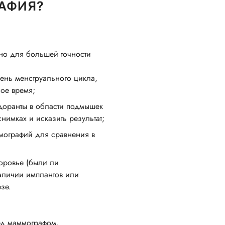
АФИЯ?
 но для большей точности
день менструального цикла,
ое время;
доранты в области подмышек
снимках и исказить результат;
мографий для сравнения в
оровье (были ли
аличии имплантов или
зе.
ред маммографом.