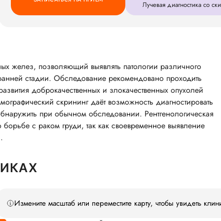
Лучевая диагностика со с
ых желез, позволяющий выявлять патологии различного
а ранней стадии. Обследование рекомендовано проходить
развития доброкачественных и злокачественных опухолей
ммографический скрининг даёт возможность диагностировать
бнаружить при обычном обследовании. Рентгенологическая
о борьбе с раком груди, так как своевременное выявление
.
НИКАХ
Измените масштаб или переместите карту, чтобы увидеть клин