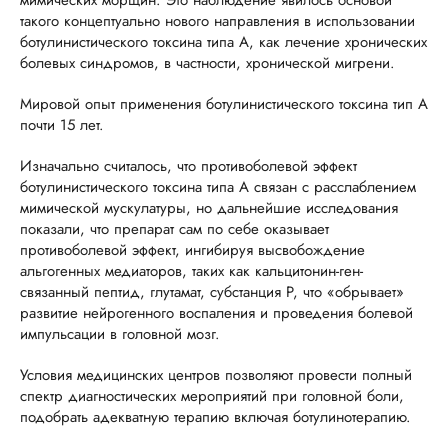
мимических морщин. Это наблюдение явилось основой
такого концептуально нового направления в использовании
ботулинистического токсина типа А, как лечение хронических
болевых синдромов, в частности, хронической мигрени.
Мировой опыт применения ботулинистического токсина тип А
почти 15 лет.
Изначально считалось, что противоболевой эффект
ботулинистического токсина типа А связан с расслаблением
мимической мускулатуры, но дальнейшие исследования
показали, что препарат сам по себе оказывает
противоболевой эффект, ингибируя высвобождение
альгогенных медиаторов, таких как кальцитонин-ген-
связанный пептид, глутамат, субстанция Р, что «обрывает»
развитие нейрогенного воспаления и проведения болевой
импульсации в головной мозг.
Условия медицинских центров позволяют провести полный
спектр диагностических мероприятий при головной боли,
подобрать адекватную терапию включая ботулинотерапию.