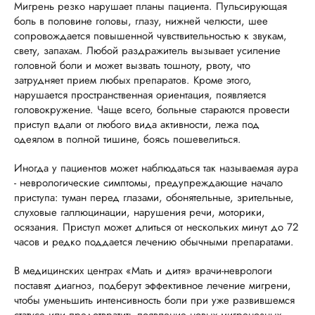
Мигрень резко нарушает планы пациента. Пульсирующая
боль в половине головы, глазу, нижней челюсти, шее
сопровождается повышенной чувствительностью к звукам,
свету, запахам. Любой раздражитель вызывает усиление
головной боли и может вызвать тошноту, рвоту, что
затрудняет прием любых препаратов. Кроме этого,
нарушается пространственная ориентация, появляется
головокружение. Чаще всего, больные стараются провести
приступ вдали от любого вида активности, лежа под
одеялом в полной тишине, боясь пошевелиться.
Иногда у пациентов может наблюдаться так называемая аура
- неврологические симптомы, предупреждающие начало
приступа: туман перед глазами, обонятельные, зрительные,
слуховые галлюцинации, нарушения речи, моторики,
осязания. Приступ может длиться от нескольких минут до 72
часов и редко поддается лечению обычными препаратами.
В медицинских центрах «Мать и дитя» врачи-неврологи
поставят диагноз, подберут эффективное лечение мигрени,
чтобы уменьшить интенсивность боли при уже развившемся