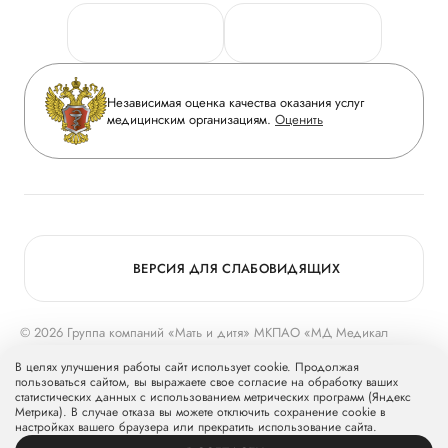
Персональные данные
Руководство
Горячая линия качества
Сотрудничество
Вопрос-ответ
Инвесторам
Независимая оценка качества оказания услуг
Приложение пациента
медицинским организациям.
Оценить
Журнал «Мать и дитя»
Статьи
Вакансии
Заболевания
Медицинский туризм
Конкурс в ординатуру
Для прессы
ВЕРСИЯ ДЛЯ СЛАБОВИДЯЩИХ
© 2026 Группа компаний «Мать и дитя» МКПАО «МД Медикал
Груп»
mcclinics.ru
. Все права защищены. ООО «ХАВЕН» входит в
В целях улучшения работы сайт использует cookie. Продолжая
Группу компаний «Мать и дитя».
пользоваться сайтом, вы выражаете свое согласие на обработку ваших
статистических данных с использованием метрических программ (Яндекс
Метрика). В случае отказа вы можете отключить сохранение cookie в
настройках вашего браузера или прекратить использование сайта.