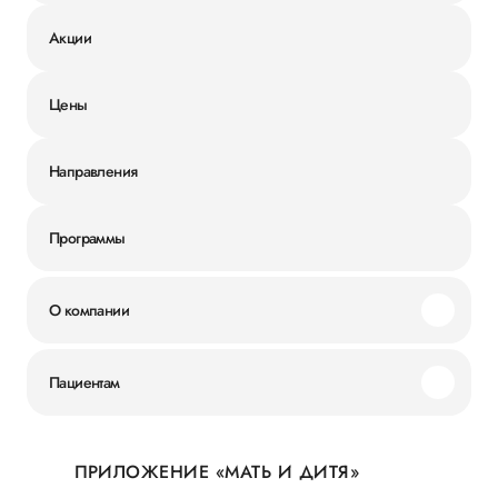
Акции
Цены
Направления
Программы
О компании
Миссия и ценности
Пациентам
Наши преимущества
Акции
История
ПРИЛОЖЕНИЕ «МАТЬ И ДИТЯ»
Личный кабинет
Новости